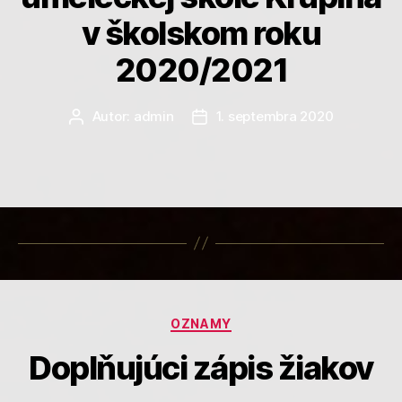
v školskom roku
2020/2021
Autor:
admin
1. septembra 2020
Autor
Dátum
článku
článku
Kategórie
OZNAMY
Doplňujúci zápis žiakov