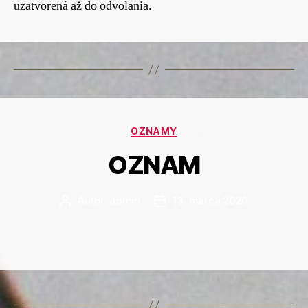
uzatvorená až do odvolania.
Kategórie
OZNAMY
OZNAM
Autor:
admin
13. marca 2020
Autor
Dátum
článku
článku