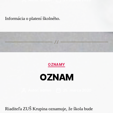
Autor
Dátum
článku
článku
Informácia o platení školného.
Kategórie
OZNAMY
OZNAM
Autor:
admin
25. marca 2020
Autor
Dátum
článku
článku
Riaditeľa ZUŠ Krupina oznamuje, že škola bude