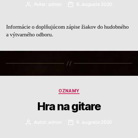
Autor:
admin
6. augusta 2020
Autor
Dátum
článku
článku
Informácie o doplňujúcom zápise žiakov do hudobného
a výtvarného odboru.
Kategórie
OZNAMY
Hra na gitare
Autor:
admin
6. augusta 2020
Autor
Dátum
článku
článku