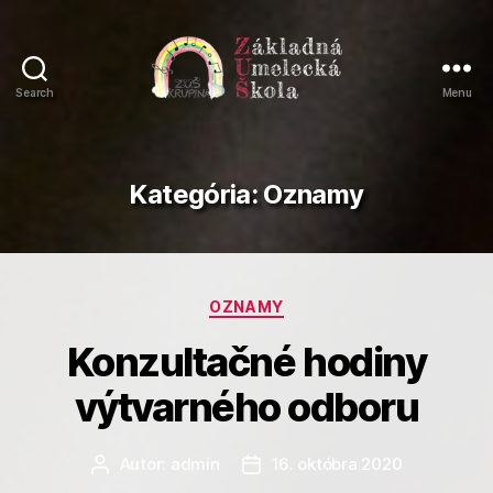
Search
Menu
Základná
umelecká
škola
Krupina
Kategória:
Oznamy
Kategórie
OZNAMY
Konzultačné hodiny
výtvarného odboru
Autor:
admin
16. októbra 2020
Autor
Dátum
článku
článku