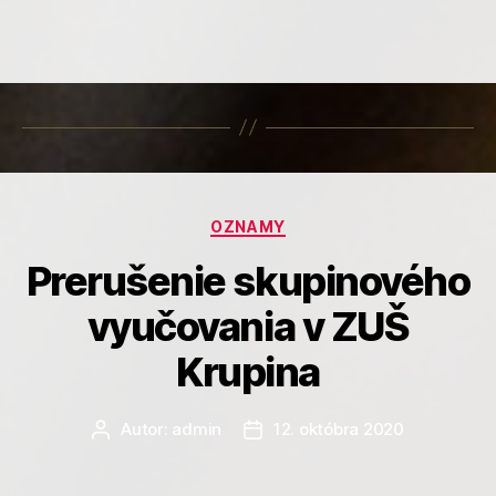
Kategórie
OZNAMY
Prerušenie skupinového
vyučovania v ZUŠ
Krupina
Autor:
admin
12. októbra 2020
Autor
Dátum
článku
článku