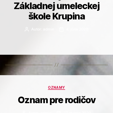
Základnej umeleckej
škole Krupina
Autor:
admin
4. júna 2020
Autor
Dátum
článku
článku
Kategórie
OZNAMY
Oznam pre rodičov
Autor:
admin
27. marca 2020