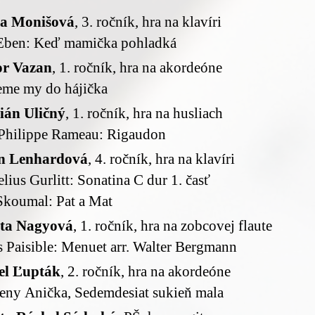
ka Monišová
, 3. ročník, hra na klavíri
 Eben: Keď mamička pohladká
or Vazan
, 1. ročník, hra na akordeóne
eme my do hájička
tián Uličný
, 1. ročník, hra na husliach
 Philippe Rameau: Rigaudon
n Lenhardová
, 4. ročník, hra na klavíri
lius Gurlitt: Sonatina C dur 1. časť
Skoumal: Pat a Mat
ta Nagyová
, 1. ročník, hra na zobcovej flaute
 Paisible: Menuet arr. Walter Bergmann
el Ľupták
, 2. ročník, hra na akordeóne
eny Anička, Sedemdesiat sukieň mala