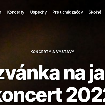
a
Koncerty
Úspechy
Pre uchádzačov
Školné
Kategórie
KONCERTY A VÝSTAVY
vánka na j
koncert 202