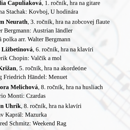
ia Capuliaková
, 1. ročník, hra na gitare
na Stachak: Kovboj, U hodinára
am Neurath
, 3. ročník, hra na zobcovej flaute
r Bergmann: Austrian ländler
 polka arr. Walter Bergmann
a Ližbetinová
, 6. ročník, hra na klavíri
rik Chopin: Valčík a mol
Križan
, 5. ročník, hra na akordeóne
g Friedrich Händel: Menuet
ora Melichová
, 8. ročník, hra na husliach
rio Monti: Czardas
n Uhrík
, 8. ročník, hra na klavíri
av Kaprál: Mazurka
red Schmitz: Weekend Rag