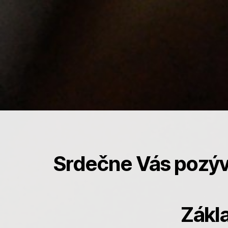
Srdečne Vás pozývam
Zákl