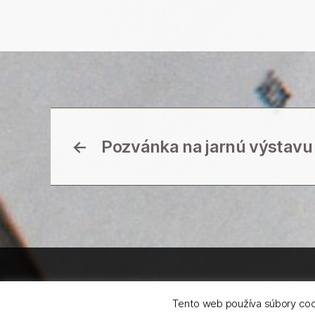
←
Pozvánka na jarnú výstavu
© 2026
Základná umelecká škola Krupina
Tento web používa súbory cook