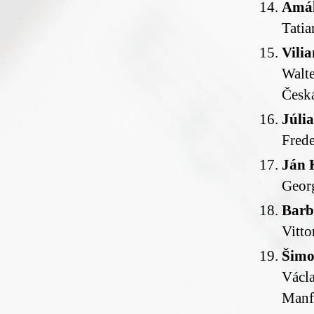
Amál
Tatia
Vili
Walte
Česká
Júli
Frede
Ján 
Geor
Barb
Vitto
Šimo
Václ
Manf