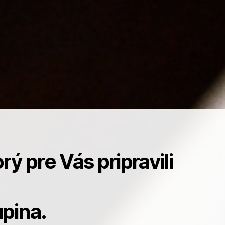
ý pre Vás pripravili
pina.