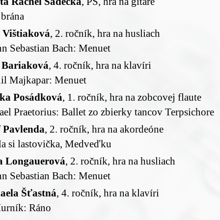
ta Ráchel Sádecká
, PŠ, hra na gitare
 brána
 Vištiaková
, 2. ročník, hra na husliach
nn Sebastian Bach: Menuet
 Bariaková
, 4. ročník, hra na klavíri
il Majkapar: Menuet
ka Posádková
, 1. ročník, hra na zobcovej flaute
el Praetorius: Ballet zo zbierky tancov Terpsichore
f Pavlenda
, 2. ročník, hra na akordeóne
la si lastovička, Medveďku
a Longauerová
, 2. ročník, hra na husliach
nn Sebastian Bach: Menuet
aela Šťastná
, 4. ročník, hra na klavíri
Hurník: Ráno