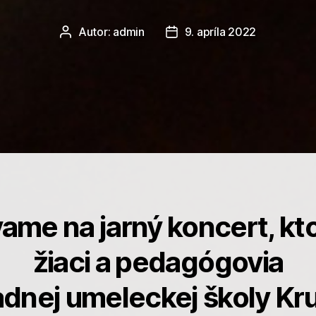
Autor:
admin
9. apríla 2022
Autor
Dátum
článku
článku
e na jarný koncert, ktor
žiaci a pedagógovia
adnej umeleckej školy Kru