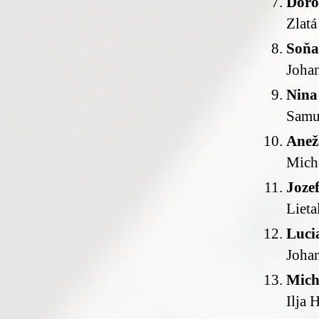
Doro
Zlatá
Soňa
Joha
Nina
Samu
Anež
Micha
Joze
Lieta
Luci
Joha
Mich
Ilja 