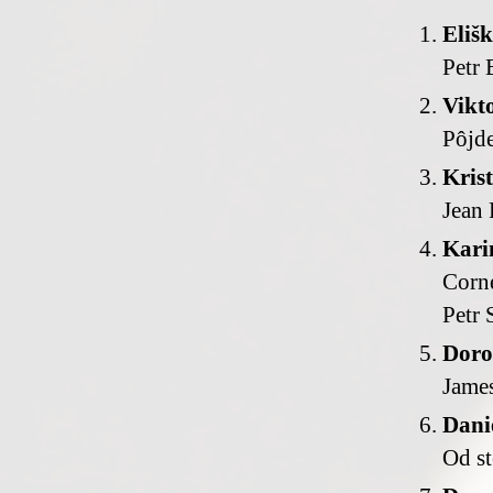
Eliš
Petr
Vikt
Pôjd
Kris
Jean
Kari
Corne
Petr 
Doro
James
Dani
Od st