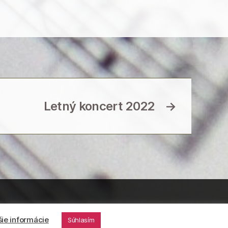
Letný koncert 2022
→
Nahor
↑
šie informácie
Súhlasím