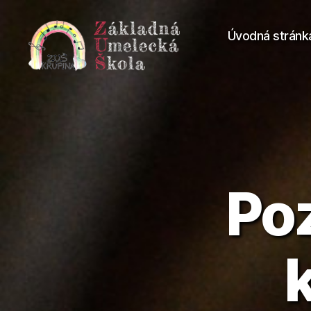
Úvodná stránk
Základná
umelecká
škola
Krupina
Poz