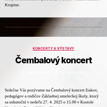
Krupine.
Kategórie
KONCERTY A VÝSTAVY
Čembalový koncert
Autor:
admin
23. apríla 2025
Autor
Dátum
článku
článku
Srdečne Vás pozývame na Čembalový koncert žiakov,
pedagógov a rodičov Základnej umeleckej školy, ktorý
sa uskutoční v nedeľu 27. 4. 2025 o 15.00 v Kostole