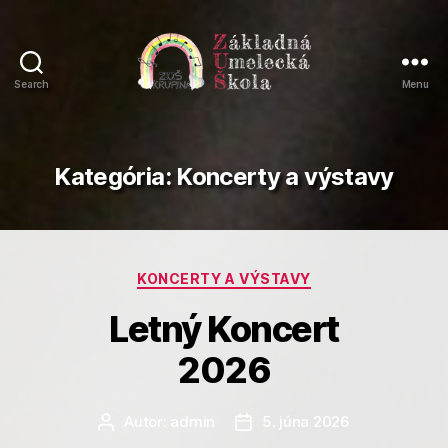
Search
Menu
Základná
umelecká
škola
Krupina
Kategória:
Koncerty a výstavy
Kategórie
KONCERTY A VÝSTAVY
Letný Koncert
2026
Autor:
admin
5. júna 2026
Autor
Dátum
článku
článku