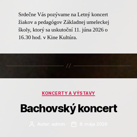
Srdečne Vás pozývame na Letný koncert
žiakov a pedagógov Základnej umeleckej
školy, ktorý sa uskutoční 11. júna 2026 o
16.30 hod. v Kine Kultúra.
Kategórie
KONCERTY A VÝSTAVY
Bachovský koncert
Autor:
admin
8. mája 2026
Autor
Dátum
článku
článku