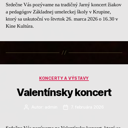
Srdečne Vás pozývame na tradičný Jarný koncert žiakov
a pedagógov Základnej umeleckej školy v Krupine,
ktorý sa uskutoční vo štvrtok 26. marca 2026 o 16.30 v
Kine Kultúra.
Kategórie
KONCERTY A VÝSTAVY
Valentínsky koncert
Autor:
admin
7. februára 2026
Autor
Dátum
článku
článku