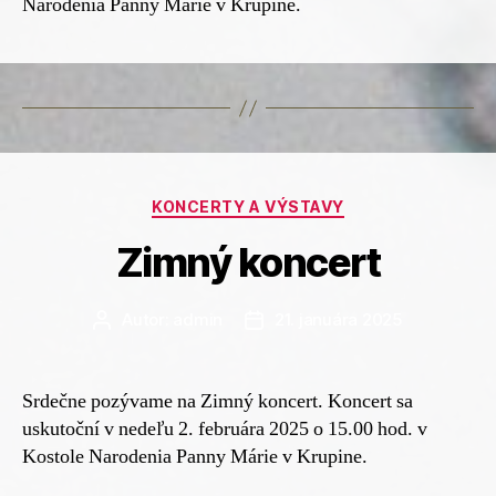
Narodenia Panny Márie v Krupine.
Kategórie
KONCERTY A VÝSTAVY
Zimný koncert
Autor:
admin
21. januára 2025
Autor
Dátum
článku
článku
Srdečne pozývame na Zimný koncert. Koncert sa
uskutoční v nedeľu 2. februára 2025 o 15.00 hod. v
Kostole Narodenia Panny Márie v Krupine.