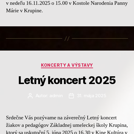
v nedeľu 16.11.2025 o 15.00 v Kostole Narodenia Panny
Márie v Krupine.
Kategórie
KONCERTY A VÝSTAVY
Letný koncert 2025
Autor:
admin
31. mája 2025
Autor
Dátum
článku
článku
Srdečne Vás pozývame na záverečný Letný koncert
žiakov a pedagógov Základnej umeleckej školy Krupina,
ktorý sa uskutoční 5. júna 2025 o 16.30 v Kine Kultúra v