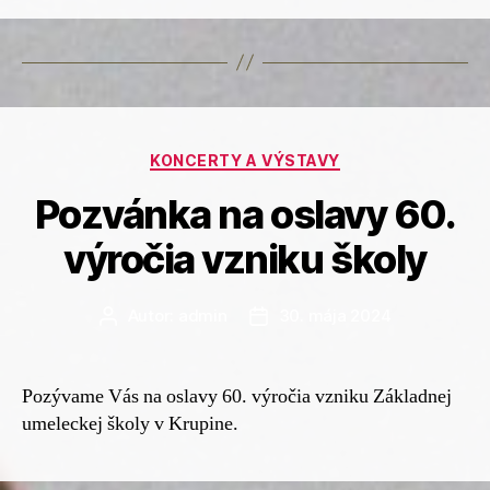
Kategórie
KONCERTY A VÝSTAVY
Pozvánka na oslavy 60.
výročia vzniku školy
Autor:
admin
30. mája 2024
Autor
Dátum
článku
článku
Pozývame Vás na oslavy 60. výročia vzniku Základnej
umeleckej školy v Krupine.