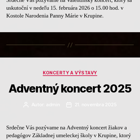
Srdečne Vás pozývame na Valentínsky koncert, ktorý sa
uskutoční v nedeľu 15. februára 2026 o 15.00 hod. v
Kostole Narodenia Panny Márie v Krupine.
Kategórie
KONCERTY A VÝSTAVY
Adventný koncert 2025
Autor:
admin
21. novembra 2025
Autor
Dátum
článku
článku
Srdečne Vás pozývame na Adventný koncert žiakov a
pedagógov Základnej umeleckej školy v Krupine, ktorý