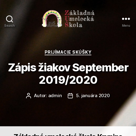
Search
Menu
Základná
umelecká
škola
Krupina
Kategórie
PRIJÍMACIE SKÚŠKY
Zápis žiakov September
2019/2020
Autor:
admin
5. januára 2020
Autor
Dátum
článku
článku